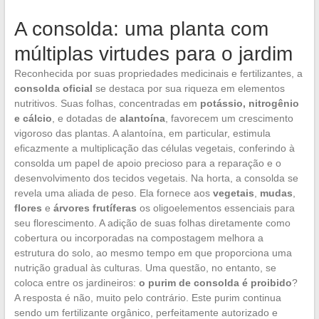
A consolda: uma planta com
múltiplas virtudes para o jardim
Reconhecida por suas propriedades medicinais e fertilizantes, a
consolda oficial
se destaca por sua riqueza em elementos
nutritivos. Suas folhas, concentradas em
potássio, nitrogênio
e cálcio
, e dotadas de
alantoína
, favorecem um crescimento
vigoroso das plantas. A alantoína, em particular, estimula
eficazmente a multiplicação das células vegetais, conferindo à
consolda um papel de apoio precioso para a reparação e o
desenvolvimento dos tecidos vegetais. Na horta, a consolda se
revela uma aliada de peso. Ela fornece aos
vegetais
,
mudas
,
flores
e
árvores frutíferas
os oligoelementos essenciais para
seu florescimento. A adição de suas folhas diretamente como
cobertura ou incorporadas na compostagem melhora a
estrutura do solo, ao mesmo tempo em que proporciona uma
nutrição gradual às culturas. Uma questão, no entanto, se
coloca entre os jardineiros:
o purim de consolda é proibido
?
A resposta é não, muito pelo contrário. Este purim continua
sendo um fertilizante orgânico, perfeitamente autorizado e