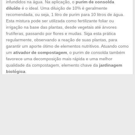
infundidos na água. Na aplicação, o
purim de consolda
diluído
é o ideal. Uma diluição de 10% é geralmente
recomendada, ou seja, 1 litro de purim para 10 litros de água.
Esta mistura pode ser utilizada como fertilizante foliar ou
irrigação na base das plantas, desde vegetais até árvores
frutíferas, passando por flores e mudas. Siga esta prática
regularmente, observando a reação de suas plantas, para
garantir um aporte ótimo de elementos nutritivos. Atuando como
um
ativador de compostagem
, o purim de consolda também
favorece uma decomposição mais rápida e uma melhor
qualidade da compostagem, elemento chave da
jardinagem
biológica
.
←
Cozimento de caracóis congelados: tempo e preparações
As melhores estradas para um passeio de moto
→
Search