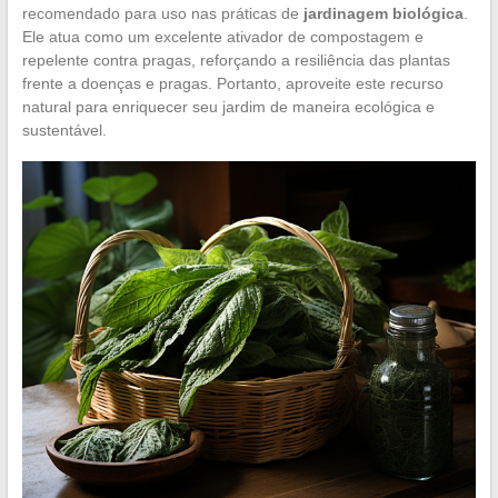
recomendado para uso nas práticas de
jardinagem biológica
.
Ele atua como um excelente ativador de compostagem e
repelente contra pragas, reforçando a resiliência das plantas
frente a doenças e pragas. Portanto, aproveite este recurso
natural para enriquecer seu jardim de maneira ecológica e
sustentável.