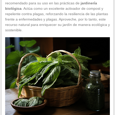
recomendado para su uso en las prácticas de
jardinería
biológica
. Actúa como un excelente activador de compost y
repelente contra plagas, reforzando la resiliencia de las plantas
frente a enfermedades y plagas. Aproveche, por lo tanto, este
recurso natural para enriquecer su jardín de manera ecológica y
sostenible.