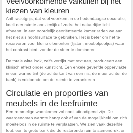
Veelvoorkomende valkuilen bij het
kiezen van kleuren
Anthracietgrijs, dat veel voorkomt in de hedendaagse decoratie,
koelt een ruimte aanzienlijk af zodra het natuurlijke licht
afneemt. In een noordelijk georiënteerde kamer raden we aan
het niet als hoofdsurface te gebruiken. Het is beter om het te
reserveren voor kleine elementen (lijsten, meubelpootjes) waar
het contrast biedt zonder de sfeer te domineren.
De totale witte look, zelfs verrijkt met texturen, produceert een
klinisch effect onder kunstlicht. Een enkele geverfde oppervlakte
in een warme tint (de achterkant van een nis, de muur achter de
bank) is voldoende om de ruimte te verankeren.
Circulatie en proporties van
meubels in de leefruimte
Een rommelige woonkamer zal nooit uitnodigend zijn. De
waargenomen warmte hangt ook af van de mogelijkheid om zich
moeiteloos in de ruimte te verplaatsen. We zien vaak dezelfde
fout: een te grote bank die de resterende ruimte samendrukt en