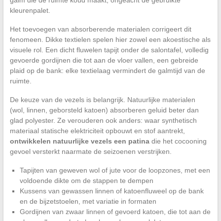
galm die de ruimte koud maakt, ongeacht de gebruikte
kleurenpalet.
Het toevoegen van absorberende materialen corrigeert dit
fenomeen. Dikke textielen spelen hier zowel een akoestische als
visuele rol. Een dicht fluwelen tapijt onder de salontafel, volledig
gevoerde gordijnen die tot aan de vloer vallen, een gebreide
plaid op de bank: elke textielaag vermindert de galmtijd van de
ruimte.
De keuze van de vezels is belangrijk. Natuurlijke materialen
(wol, linnen, geborsteld katoen) absorberen geluid beter dan
glad polyester. Ze verouderen ook anders: waar synthetisch
materiaal statische elektriciteit opbouwt en stof aantrekt,
ontwikkelen natuurlijke vezels een patina
die het cocooning
gevoel versterkt naarmate de seizoenen verstrijken.
Tapijten van geweven wol of jute voor de loopzones, met een
voldoende dikte om de stappen te dempen
Kussens van gewassen linnen of katoenfluweel op de bank
en de bijzetstoelen, met variatie in formaten
Gordijnen van zwaar linnen of gevoerd katoen, die tot aan de