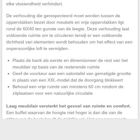
elke vloeiendheid verhindert.
De verhouding die gerespecteerd moet worden tussen de
oppervlakken bezet door meubels en vrije oppervlakken ligt
rond de 60/40 ten gunste van de leegte. Deze verhouding laat
voldoende ruimte om te circuleren terwijl er een voldoende
dichtheid van elementen wordt behouden om het effect van een
onpersoonlijke loft te vermijden.
Plaats de bank als eerste en dimensioneer de rest van het
meubilair op basis van de resterende ruimte
Geef de voorkeur aan een salontafel van gematigde grootte
in plaats van een XXL-model dat de doorgang blokkeert
Behoud een vrije ruimte van minstens 60 cm rondom de
zitplaatsen voor een natuurlijke circulatie
Laag meubilair versterkt het gevoel van ruimte en comfort.
Een buffet waarvan de hoogte niet hoger is dan die van de
zitting van de bank houdt de zichtlijn vrij. Het oog percepeert
dan een genereuzer volume, wat direct bijdraagt aan het gevoel
van welkom.