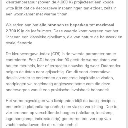
kleurtemperatuur (boven de 4.000 K) projecteert een koude
witte licht dat de decoratieve inspanningen tenietdoet, zelfs in
een woonkamer met warme tinten.
We raden aan om
alle bronnen te beperken tot maximaal
2.700 K
in de leefruimtes. Deze waarde komt overeen met het
licht van een klassieke gloeilamp, die van nature de houtwerk en
textiel flatterde.
De kleurweergave-index (CRI) is de tweede parameter om te
controleren. Een CRI hoger dan 90 geeft de warme tinten van
houten meubels, leer of terracotta nauwkeurig weer. Daaronder
neigen de tinten naar grijsachtig. Om dit soort decoratieve
details verder te verkennen en concrete inspiratie te vinden,
raadplegen we regelmatig angiesweethome.com die deze
onderwerpen vanuit een praktische invalshoek behandelt.
Het vermenigvuldigen van lichtpunten blijft de basisprincipes:
een enkele plafondlamp creëert een vlakke verlichting. Drie tot
vier bronnen op verschillende hoogtes (tafellamp, leeslamp,
lage hanglamp, indirecte strip) genereren een verloop van
zachte schaduwen die de ruimte omhult.