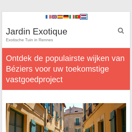
Jardin Exotique
Exotische Tuin in Rennes
Ontdek de populairste wijken van
Béziers voor uw toekomstige
vastgoedproject