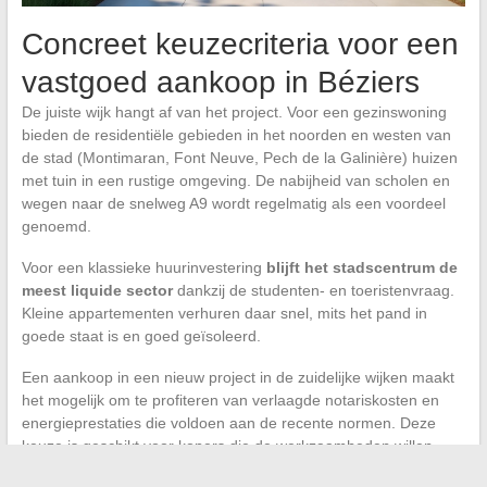
Concreet keuzecriteria voor een
vastgoed aankoop in Béziers
De juiste wijk hangt af van het project. Voor een gezinswoning
bieden de residentiële gebieden in het noorden en westen van
de stad (Montimaran, Font Neuve, Pech de la Galinière) huizen
met tuin in een rustige omgeving. De nabijheid van scholen en
wegen naar de snelweg A9 wordt regelmatig als een voordeel
genoemd.
Voor een klassieke huurinvestering
blijft het stadscentrum de
meest liquide sector
dankzij de studenten- en toeristenvraag.
Kleine appartementen verhuren daar snel, mits het pand in
goede staat is en goed geïsoleerd.
Een aankoop in een nieuw project in de zuidelijke wijken maakt
het mogelijk om te profiteren van verlaagde notariskosten en
energieprestaties die voldoen aan de recente normen. Deze
keuze is geschikt voor kopers die de werkzaamheden willen
beperken en de verhuur vanaf de oplevering willen veiligstellen.