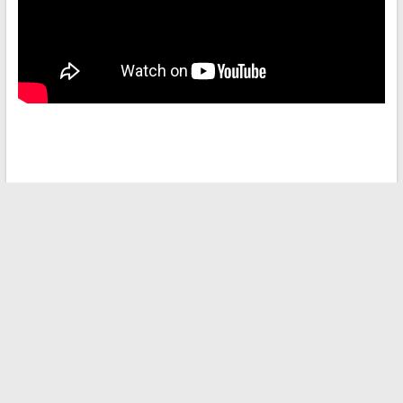
←
Les étapes essentielles pour dégonfler facilement votre
spa gonflable MSPA Lite
Découvrez comment réussir vos séances de shopping en
ligne et profiter des tendances
→
Recherche