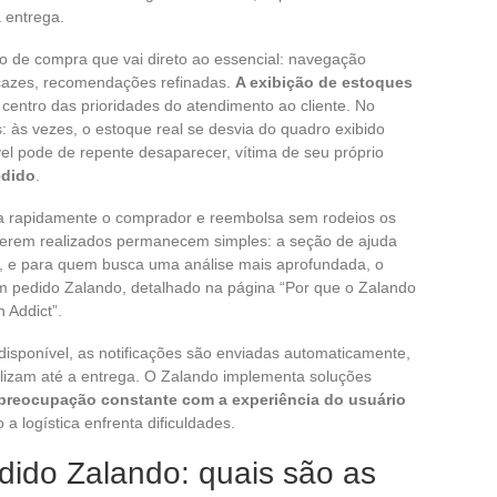
 entrega.
o de compra que vai direto ao essencial: navegação
eficazes, recomendações refinadas.
A exibição de estoques
 centro das prioridades do atendimento ao cliente. No
s: às vezes, o estoque real se desvia do quadro exibido
el pode de repente desaparecer, vítima de seu próprio
edido
.
isa rapidamente o comprador e reembolsa sem rodeios os
serem realizados permanecem simples: a seção de ajuda
s, e para quem busca uma análise mais aprofundada, o
 pedido Zalando, detalhado na página “Por que o Zalando
 Addict”.
 disponível, as notificações são enviadas automaticamente,
ilizam até a entrega. O Zalando implementa soluções
preocupação constante com a experiência do usuário
 logística enfrenta dificuldades.
ido Zalando: quais são as