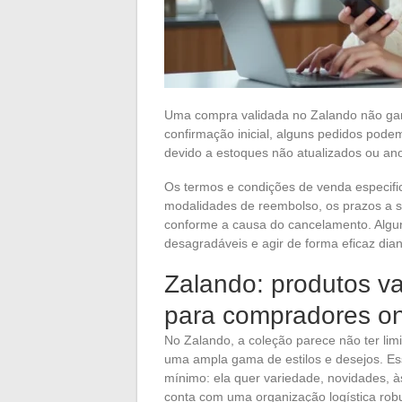
Uma compra validada no Zalando não gara
confirmação inicial, alguns pedidos pode
devido a estoques não atualizados ou an
Os termos e condições de venda especific
modalidades de reembolso, os prazos a s
conforme a causa do cancelamento. Alguns
desagradáveis e agir de forma eficaz dia
Zalando: produtos v
para compradores on
No Zalando, a coleção parece não ter lim
uma ampla gama de estilos e desejos. Ess
mínimo: ela quer variedade, novidades, à
conta com uma organização logística robus