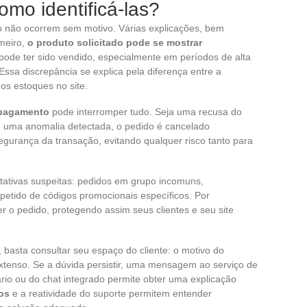
omo identificá-las?
 não ocorrem sem motivo. Várias explicações, bem
imeiro,
o produto solicitado pode se mostrar
 pode ter sido vendido, especialmente em períodos de alta
sa discrepância se explica pela diferença entre a
os estoques no site.
 pagamento
pode interromper tudo. Seja uma recusa do
ou uma anomalia detectada, o pedido é cancelado
segurança da transação, evitando qualquer risco tanto para
ntativas suspeitas: pedidos em grupo incomuns,
petido de códigos promocionais específicos. Por
r o pedido, protegendo assim seus clientes e seu site
basta consultar seu espaço do cliente: o motivo do
xtenso. Se a dúvida persistir, uma mensagem ao serviço de
ário ou do chat integrado permite obter uma explicação
os
e a reatividade do suporte permitem entender