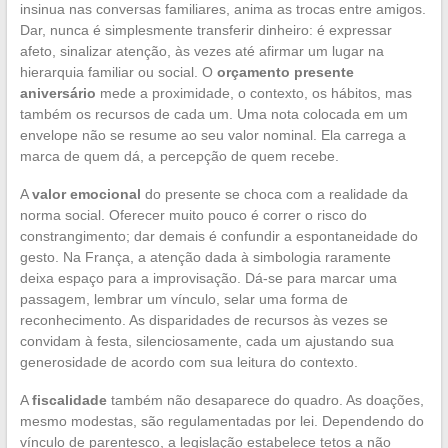
insinua nas conversas familiares, anima as trocas entre amigos.
Dar, nunca é simplesmente transferir dinheiro: é expressar
afeto, sinalizar atenção, às vezes até afirmar um lugar na
hierarquia familiar ou social. O
orçamento presente
aniversário
mede a proximidade, o contexto, os hábitos, mas
também os recursos de cada um. Uma nota colocada em um
envelope não se resume ao seu valor nominal. Ela carrega a
marca de quem dá, a percepção de quem recebe.
A
valor emocional
do presente se choca com a realidade da
norma social. Oferecer muito pouco é correr o risco do
constrangimento; dar demais é confundir a espontaneidade do
gesto. Na França, a atenção dada à simbologia raramente
deixa espaço para a improvisação. Dá-se para marcar uma
passagem, lembrar um vínculo, selar uma forma de
reconhecimento. As disparidades de recursos às vezes se
convidam à festa, silenciosamente, cada um ajustando sua
generosidade de acordo com sua leitura do contexto.
A
fiscalidade
também não desaparece do quadro. As doações,
mesmo modestas, são regulamentadas por lei. Dependendo do
vínculo de parentesco, a legislação estabelece tetos a não