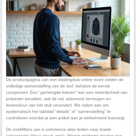
De productpagina van een kledingstuk online toont zelden de
volledige samenstelling van de stof, behalve de eerste
component. Een “gemengde katoen” kan een meerderheid van
polyester bevatten, wat de val, ademend vermogen en
levensduur van het stuk verandert. We raden aan om
systematisch het tabblad “details” of “samenstelling” te
controleren voordat je een artikel aan je winkelmand toevoegt.
De zoekfilters van e-commerce sites leiden naar brede
categorieën (kleur, maat, prijs). Weinig platforms bieden een