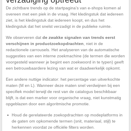
De zichtbare trends op de startpagina’s van e-shops komen al
overeen met een piek in de vraag. Het kledingstuk dat iedereen
ziet, is het kledingstuk dat iedereen koopt, en dus het
kledingstuk dat het snelst verzadigt in de publieke ruimte.
We observeren dat
de zwakke signalen van trends eerst
verschijnen in productzoekopdrachten
, niet in de
redactionele carrousels. Het analyseren van de automatische
suggesties van een interne zoekmachine (de termen die worden
voorgesteld wanneer je begint een zoekwoord in te typen) geeft
een betrouwbaardere lezing van wat er daadwerkelijk opkomt.
Een andere nuttige indicator: het percentage van uitverkochte
maten (M en L). Wanneer deze maten snel verdwijnen bij een
specifiek model terwijl de rest van de catalogus beschikbaar
blijft, is dat een marker voor organische vraag, niet kunstmatig
opgeblazen door een algoritmische promotie.
Houd de gerelateerde zoekopdrachten op modeplatforms in
de gaten om opkomende termen (snit, materiaal, stijl) te
herkennen voordat ze officiële filters worden.