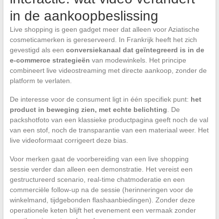
in de aankoopbeslissing
Live shopping is geen gadget meer dat alleen voor Aziatische
cosmeticamerken is gereserveerd. In Frankrijk heeft het zich
gevestigd als een
conversiekanaal dat geïntegreerd is in de
e-commerce strategieën
van modewinkels. Het principe
combineert live videostreaming met directe aankoop, zonder de
platform te verlaten.
De interesse voor de consument ligt in één specifiek punt:
het
product in beweging zien, met echte belichting
. De
packshotfoto van een klassieke productpagina geeft noch de val
van een stof, noch de transparantie van een materiaal weer. Het
live videoformaat corrigeert deze bias.
Voor merken gaat de voorbereiding van een live shopping
sessie verder dan alleen een demonstratie. Het vereist een
gestructureerd scenario, real-time chatmoderatie en een
commerciële follow-up na de sessie (herinneringen voor de
winkelmand, tijdgebonden flashaanbiedingen). Zonder deze
operationele keten blijft het evenement een vermaak zonder