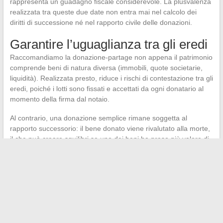
rappresenta un guadagno fiscale considerevole. La plusvalenza
realizzata tra queste due date non entra mai nel calcolo dei
diritti di successione né nel rapporto civile delle donazioni.
Garantire l’uguaglianza tra gli eredi
Raccomandiamo la donazione-partage non appena il patrimonio
comprende beni di natura diversa (immobili, quote societarie,
liquidità). Realizzata presto, riduce i rischi di contestazione tra gli
eredi, poiché i lotti sono fissati e accettati da ogni donatario al
momento della firma dal notaio.
Al contrario, una donazione semplice rimane soggetta al
rapporto successorio: il bene donato viene rivalutato alla morte,
il che può creare squilibri se uno dei beni ha preso più valore di
un altro.
Il calendario ottimale combina quindi un atto di
donazione-
partage in nuda proprietà prima dei 61 anni
, seguito da una
seconda ondata di donazioni dopo il ricarico dell’abbattimento
quindici anni dopo. Questa architettura consente di trasmettere
un patrimonio familiare significativo limitando i diritti al loro
minimo assoluto, garantendo al contempo la pace familiare fin