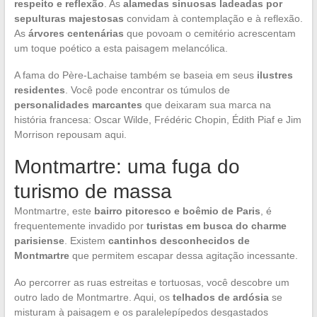
respeito e reflexão
. As
alamedas sinuosas ladeadas por
sepulturas majestosas
convidam à contemplação e à reflexão.
As
árvores centenárias
que povoam o cemitério acrescentam
um toque poético a esta paisagem melancólica.
A fama do Père-Lachaise também se baseia em seus
ilustres
residentes
. Você pode encontrar os túmulos de
personalidades marcantes
que deixaram sua marca na
história francesa: Oscar Wilde, Frédéric Chopin, Édith Piaf e Jim
Morrison repousam aqui.
Montmartre: uma fuga do
turismo de massa
Montmartre, este
bairro pitoresco e boêmio de Paris
, é
frequentemente invadido por
turistas em busca do charme
parisiense
. Existem
cantinhos desconhecidos de
Montmartre
que permitem escapar dessa agitação incessante.
Ao percorrer as ruas estreitas e tortuosas, você descobre um
outro lado de Montmartre. Aqui, os
telhados de ardósia
se
misturam à paisagem e os paralelepípedos desgastados