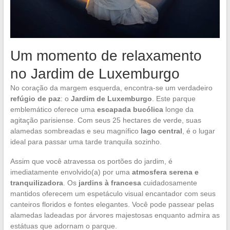
Um momento de relaxamento
no Jardim de Luxemburgo
No coração da margem esquerda, encontra-se um verdadeiro
refúgio de paz
: o
Jardim de Luxemburgo
. Este parque
emblemático oferece uma
escapada bucólica
longe da
agitação parisiense. Com seus 25 hectares de verde, suas
alamedas sombreadas e seu magnífico
lago central
, é o lugar
ideal para passar uma tarde tranquila sozinho.
Assim que você atravessa os portões do jardim, é
imediatamente envolvido(a) por uma
atmosfera serena e
tranquilizadora
. Os
jardins à francesa
cuidadosamente
mantidos oferecem um espetáculo visual encantador com seus
canteiros floridos e fontes elegantes. Você pode passear pelas
alamedas ladeadas por árvores majestosas enquanto admira as
estátuas que adornam o parque.