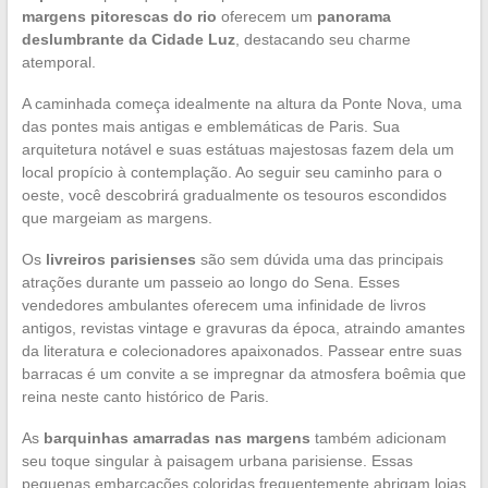
margens pitorescas do rio
oferecem um
panorama
deslumbrante da Cidade Luz
, destacando seu charme
atemporal.
A caminhada começa idealmente na altura da Ponte Nova, uma
das pontes mais antigas e emblemáticas de Paris. Sua
arquitetura notável e suas estátuas majestosas fazem dela um
local propício à contemplação. Ao seguir seu caminho para o
oeste, você descobrirá gradualmente os tesouros escondidos
que margeiam as margens.
Os
livreiros parisienses
são sem dúvida uma das principais
atrações durante um passeio ao longo do Sena. Esses
vendedores ambulantes oferecem uma infinidade de livros
antigos, revistas vintage e gravuras da época, atraindo amantes
da literatura e colecionadores apaixonados. Passear entre suas
barracas é um convite a se impregnar da atmosfera boêmia que
reina neste canto histórico de Paris.
As
barquinhas amarradas nas margens
também adicionam
seu toque singular à paisagem urbana parisiense. Essas
pequenas embarcações coloridas frequentemente abrigam lojas