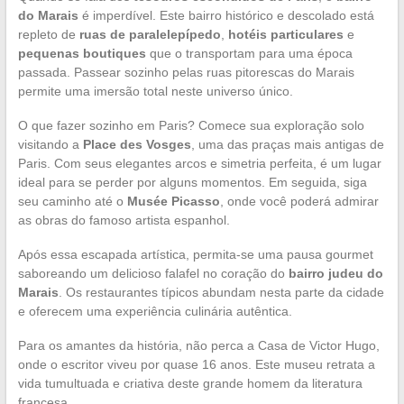
do Marais
é imperdível. Este bairro histórico e descolado está
repleto de
ruas de paralelepípedo
,
hotéis particulares
e
pequenas boutiques
que o transportam para uma época
passada. Passear sozinho pelas ruas pitorescas do Marais
permite uma imersão total neste universo único.
O que fazer sozinho em Paris? Comece sua exploração solo
visitando a
Place des Vosges
, uma das praças mais antigas de
Paris. Com seus elegantes arcos e simetria perfeita, é um lugar
ideal para se perder por alguns momentos. Em seguida, siga
seu caminho até o
Musée Picasso
, onde você poderá admirar
as obras do famoso artista espanhol.
Após essa escapada artística, permita-se uma pausa gourmet
saboreando um delicioso falafel no coração do
bairro judeu do
Marais
. Os restaurantes típicos abundam nesta parte da cidade
e oferecem uma experiência culinária autêntica.
Para os amantes da história, não perca a Casa de Victor Hugo,
onde o escritor viveu por quase 16 anos. Este museu retrata a
vida tumultuada e criativa deste grande homem da literatura
francesa.