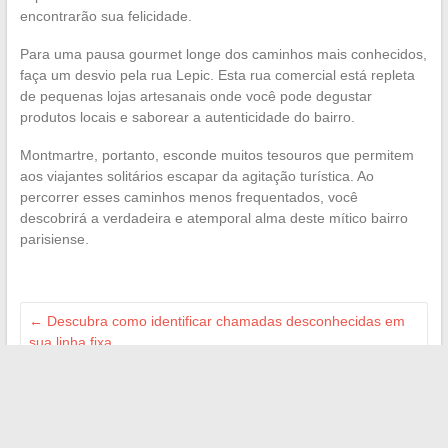
encontrarão sua felicidade.
Para uma pausa gourmet longe dos caminhos mais conhecidos,
faça um desvio pela rua Lepic. Esta rua comercial está repleta
de pequenas lojas artesanais onde você pode degustar
produtos locais e saborear a autenticidade do bairro.
Montmartre, portanto, esconde muitos tesouros que permitem
aos viajantes solitários escapar da agitação turística. Ao
percorrer esses caminhos menos frequentados, você
descobrirá a verdadeira e atemporal alma deste mítico bairro
parisiense.
←
Descubra como identificar chamadas desconhecidas em
sua linha fixa
O que fazer quando uma vespa está dentro de casa:
estratégias de remoção e precauções
→