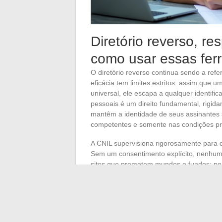
Diretório reverso, res
como usar essas fer
O diretório reverso continua sendo a ref
eficácia tem limites estritos: assim que 
universal, ele escapa a qualquer identifi
pessoais é um direito fundamental, rigid
mantêm a identidade de seus assinantes 
competentes e somente nas condições pr
A CNIL supervisiona rigorosamente para 
Sem um consentimento explícito, nenhum 
sites que prometem mundos e fundos: por 
revelam armadilhas de coleta de dados, ou
Frente ao spam, ao telemarketing ou às 
uma utilização ponderada das ferramentas 
negra no telefone são soluções concretas