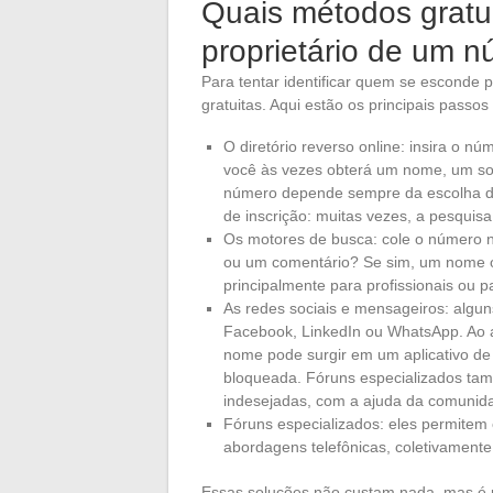
Quais métodos gratuit
proprietário de um n
Para tentar identificar quem se esconde 
gratuitas. Aqui estão os principais passo
O diretório reverso online: insira o nú
você às vezes obterá um nome, um so
número depende sempre da escolha do
de inscrição: muitas vezes, a pesqui
Os motores de busca: cole o número 
ou um comentário? Se sim, um nome o
principalmente para profissionais ou 
As redes sociais e mensageiros: algun
Facebook, LinkedIn ou WhatsApp. Ao 
nome pode surgir em um aplicativo de
bloqueada. Fóruns especializados tam
indesejadas, com a ajuda da comunid
Fóruns especializados: eles permitem 
abordagens telefônicas, coletivamente 
Essas soluções não custam nada, mas é pr