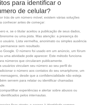
os para identificar o
úmero de celular?
por trás de um número móvel, existem várias soluções
s a conhecer antes de começar:
mero e, se o titular aceitou a publicação de seus dados,
brenome ou uma pista. Mas atenção: a presença do
 usuário. Lista vermelha, anonimato ou simples ausência
sa permanece sem resultado.
no Google. O número foi usado em um anúncio, um fórum
u uma atividade pode aparecer. Este método funciona
para números que circularam publicamente.
s usuários vinculam seu número ao seu perfil do
adicionar o número aos contatos do seu smartphone, um
 mensagens, desde que a confidencialidade não esteja
bém servem para relatar ou identificar chamadas
ade.
compartilhar experiências e alertar sobre abusos ou
identificados pelos internautas.
eciso ficar atento: o acesso à identidade sempre