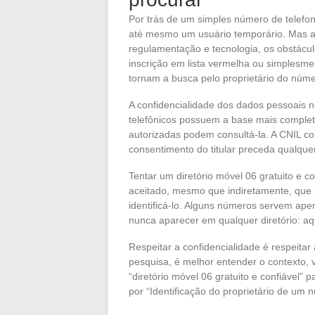
Por trás de um simples número de telefo
até mesmo um usuário temporário. Mas ace
regulamentação e tecnologia, os obstácu
inscrição em lista vermelha ou simplesmen
tornam a busca pelo proprietário do núm
A confidencialidade dos dados pessoais n
telefônicos possuem a base mais comple
autorizadas podem consultá-la. A CNIL co
consentimento do titular preceda qualque
Tentar um diretório móvel 06 gratuito e co
aceitado, mesmo que indiretamente, que s
identificá-lo. Alguns números servem ape
nunca aparecer em qualquer diretório: aq
Respeitar a confidencialidade é respeitar
pesquisa, é melhor entender o contexto, v
“diretório móvel 06 gratuito e confiável”
por “Identificação do proprietário de um n