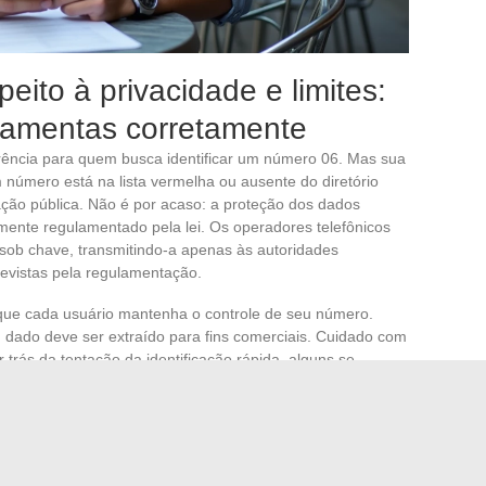
peito à privacidade e limites:
ramentas corretamente
erência para quem busca identificar um número 06. Mas sua
um número está na lista vermelha ou ausente do diretório
cação pública. Não é por acaso: a proteção dos dados
amente regulamentado pela lei. Os operadores telefônicos
sob chave, transmitindo-a apenas às autoridades
evistas pela regulamentação.
que cada usuário mantenha o controle de seu número.
dado deve ser extraído para fins comerciais. Cuidado com
trás da tentação da identificação rápida, alguns se
 pior, vetores de fraude.
chamadas indesejadas, a melhor resposta continua sendo
disponíveis. Bloctel, Signal Conso, ou a função de lista
, respeitosas da confidencialidade. E diante de números