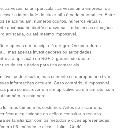
ne, às vezes há um particular, às vezes uma empresa, ou
ssar a identidade do titular não é nada automático. Entre
los se acumulam: números ocultos, números virtuais,
te ausência no diretório universal. Todas essas situações
ero arriscada, ou até mesmo impossível.
ão é apenas um princípio: é a regra. Os operadores
ta… mas apenas investigadores ou autoridades
ntrola a aplicação do RGPD, garantindo que o
r uso de seus dados para fins comerciais.
nfiável pode resultar, mas somente se o proprietário tiver
uas informações circulem. Caso contrário, é impossível
nas para se inscrever em um aplicativo ou em um site, sem
ui também, a pista para.
 a lei, mas também os costumes. Antes de iniciar uma
erificar a legitimidade da ação e consultar o recurso
 para se familiarizar com os métodos e dicas apresentadas
úmero 06: métodos e dicas – Infiniti Geek”.