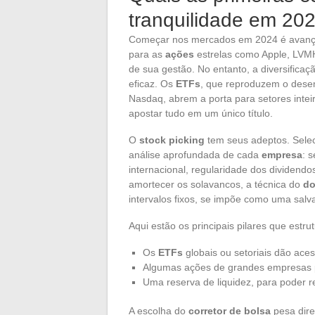
tranquilidade em 20
Começar nos mercados em 2024 é avança
para as
ações
estrelas como Apple, LVMH 
de sua gestão. No entanto, a diversifica
eficaz. Os
ETFs
, que reproduzem o de
Nasdaq, abrem a porta para setores inteir
apostar tudo em um único título.
O
stock picking
tem seus adeptos. Selec
análise aprofundada de cada
empresa
: 
internacional, regularidade dos dividendo
amortecer os solavancos, a técnica do
do
intervalos fixos, se impõe como uma salv
Aqui estão os principais pilares que estru
Os
ETFs
globais ou setoriais dão ace
Algumas ações de grandes empresas p
Uma reserva de liquidez, para poder re
A escolha do
corretor de bolsa
pesa dire