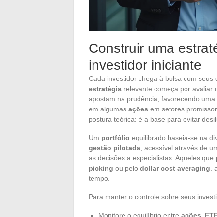
Construir uma estrat
investidor iniciante
Cada investidor chega à bolsa com seus d
estratégia
relevante começa por avaliar o 
apostam na prudência, favorecendo uma
em algumas
ações
em setores promissor
postura teórica: é a base para evitar desi
Um
portfólio
equilibrado baseia-se na div
gestão pilotada
, acessível através de u
as decisões a especialistas. Aqueles que
picking
ou pelo
dollar cost averaging
, 
tempo.
Para manter o controle sobre seus invest
Monitore o equilíbrio entre
ações
,
ET