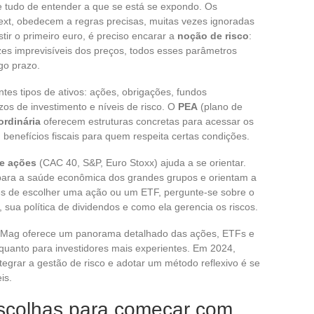
de tudo de entender a que se está se expondo. Os
next, obedecem a regras precisas, muitas vezes ignoradas
ir o primeiro euro, é preciso encarar a
noção de risco
:
ezes imprevisíveis dos preços, todos esses parâmetros
go prazo.
entes tipos de ativos: ações, obrigações, fundos
os de investimento e níveis de risco. O
PEA
(plano de
ordinária
oferecem estruturas concretas para acessar os
benefícios fiscais para quem respeita certas condições.
de ações
(CAC 40, S&P, Euro Stoxx) ajuda a se orientar.
ara a saúde econômica dos grandes grupos e orientam a
tes de escolher uma ação ou um ETF, pergunte-se sobre o
sua política de dividendos e como ela gerencia os riscos.
ce Mag oferece um panorama detalhado das ações, ETFs e
quanto para investidores mais experientes. Em 2024,
tegrar a gestão de risco e adotar um método reflexivo é se
is.
escolhas para começar com