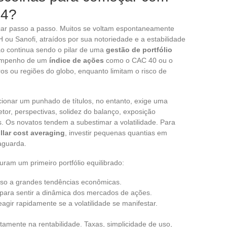
24?
r passo a passo. Muitos se voltam espontaneamente
ou Sanofi, atraídos por sua notoriedade e a estabilidade
ção continua sendo o pilar de uma
gestão de portfólio
sempenho de um
índice de ações
como o CAC 40 ou o
os ou regiões do globo, enquanto limitam o risco de
ionar um punhado de títulos, no entanto, exige uma
setor, perspectivas, solidez do balanço, exposição
s. Os novatos tendem a subestimar a volatilidade. Para
llar cost averaging
, investir pequenas quantias em
aguarda.
turam um primeiro portfólio equilibrado:
sso a grandes tendências econômicas.
ara sentir a dinâmica dos mercados de ações.
agir rapidamente se a volatilidade se manifestar.
tamente na rentabilidade. Taxas, simplicidade de uso,