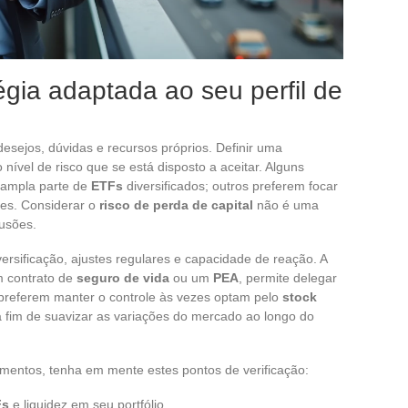
égia adaptada ao seu perfil de
esejos, dúvidas e recursos próprios. Definir uma
nível de risco que se está disposto a aceitar. Alguns
 ampla parte de
ETFs
diversificados; outros preferem focar
es. Considerar o
risco de perda de capital
não é uma
lusões.
ersificação, ajustes regulares e capacidade de reação. A
m contrato de
seguro de vida
ou um
PEA
, permite delegar
 preferem manter o controle às vezes optam pelo
stock
a fim de suavizar as variações do mercado ao longo do
imentos, tenha em mente estes pontos de verificação:
Fs
e liquidez em seu portfólio.