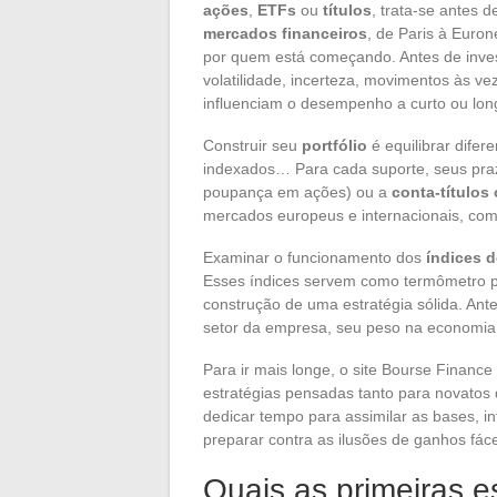
ações
,
ETFs
ou
títulos
, trata-se antes 
mercados financeiros
, de Paris à Euro
por quem está começando. Antes de invest
volatilidade, incerteza, movimentos às v
influenciam o desempenho a curto ou lon
Construir seu
portfólio
é equilibrar difer
indexados… Para cada suporte, seus praz
poupança em ações) ou a
conta-títulos 
mercados europeus e internacionais, com 
Examinar o funcionamento dos
índices 
Esses índices servem como termômetro p
construção de uma estratégia sólida. An
setor da empresa, seu peso na economia, 
Para ir mais longe, o site Bourse Finan
estratégias pensadas tanto para novatos 
dedicar tempo para assimilar as bases, in
preparar contra as ilusões de ganhos fáce
Quais as primeiras 