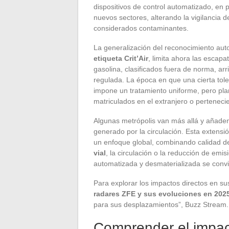
dispositivos de control automatizado, en p
nuevos sectores, alterando la vigilancia d
considerados contaminantes.
La generalización del reconocimiento autom
etiqueta Crit’Air
, limita ahora las escapa
gasolina, clasificados fuera de norma, ar
regulada. La época en que una cierta toler
impone un tratamiento uniforme, pero pla
matriculados en el extranjero o pertenecie
Algunas metrópolis van más allá y añade
generado por la circulación. Esta extensi
un enfoque global, combinando calidad del
vial
, la circulación o la reducción de emi
automatizada y desmaterializada se conv
Para explorar los impactos directos en su
radares ZFE y sus evoluciones en 202
para sus desplazamientos”, Buzz Stream.
Comprender el impac