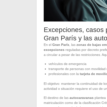
Excepciones, casos p
Gran París y las au
En el
Gran París
, las
zonas de bajas em
excepciones
reguladas por decreto prefe
a circular a pesar de las restricciones. Aq
vehículos de emergencia
transporte de personas con movilidad
profesionales con la
tarjeta de movili
El objetivo: mantener la continuidad de lo
actividad o situación requiere el uso de 
El destino de las
autocaravanas
plantea 
matriculación como de la clasificación Crit