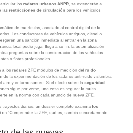
articular los
radares urbanos ANPR
, se extenderán a
e las
restricciones de circulación
para los vehículos
ático de matrículas, asociado al control digital de la
torias. Los conductores de vehículos antiguos, diésel o
riesgarán una sanción inmediata al entrar en la zona
ancia local podía jugar llega a su fin: la automatización
ntea preguntas sobre la consideración de los vehículos
ntes a flotas profesionales.
n a los radares ZFE módulos de medición del
ruido
ón de la experimentación de los radares anti-ruido vislumbra
 aire y entorno sonoro. Si el efecto sobre la
seguridad
siones sigue por verse, una cosa es segura: la multa
ierte en la norma con cada anuncio de nueva ZFE.
s trayectos diarios, un dossier completo examina
los
5
en “Comprender la ZFE, qué es, cambia concretamente
to de las nuevas