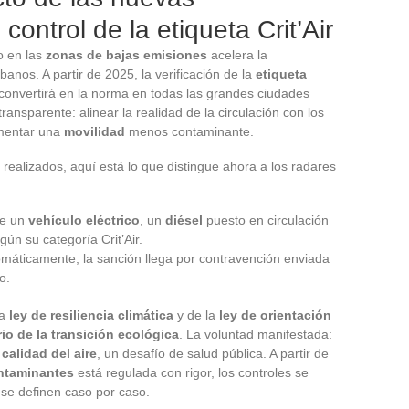
control de la etiqueta Crit’Air
o en las
zonas de bajas emisiones
acelera la
anos. A partir de 2025, la verificación de la
etiqueta
convertirá en la norma en todas las grandes ciudades
ransparente: alinear la realidad de la circulación con los
omentar una
movilidad
menos contaminante.
s realizados, aquí está lo que distingue ahora a los radares
te un
vehículo eléctrico
, un
diésel
puesto en circulación
egún su categoría Crit’Air.
omáticamente, la sanción llega por contravención enviada
o.
la
ley de resiliencia climática
y de la
ley de orientación
rio de la transición ecológica
. La voluntad manifestada:
a
calidad del aire
, un desafío de salud pública. A partir de
ntaminantes
está regulada con rigor, los controles se
 se definen caso por caso.