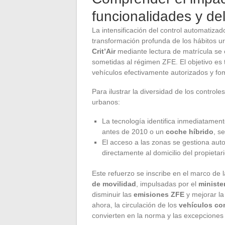
funcionalidades y del 
La intensificación del control automatizad
transformación profunda de los hábitos urb
Crit’Air
mediante lectura de matrícula se 
sometidas al régimen ZFE. El objetivo es t
vehículos efectivamente autorizados y f
Para ilustrar la diversidad de los controle
urbanos:
La tecnología identifica inmediatamen
antes de 2010 o un
coche híbrido
, s
El acceso a las zonas se gestiona aut
directamente al domicilio del propietari
Este refuerzo se inscribe en el marco de 
de movilidad
, impulsadas por el
ministe
disminuir las
emisiones ZFE
y mejorar l
ahora, la circulación de los
vehículos co
convierten en la norma y las excepciones