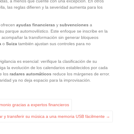
gidas, a menos que cuente con una excepción. En otros
a, las reglas difieren y la severidad aumenta para los
e ofrecen
ayudas financieras
y
subvenciones
a
 su parque automovilístico. Este enfoque se inscribe en la
acompañar la transformación sin generar bloqueos
a
o
Suiza
también ajustan sus controles para no
gilancia es esencial: verifique la clasificación de su
siga la evolución de los calendarios establecidos por cada
e los
radares automáticos
reduce los márgenes de error.
aridad ya no deja espacio para la improvisación.
monio gracias a expertos financieros
ar y transferir su música a una memoria USB fácilmente
→