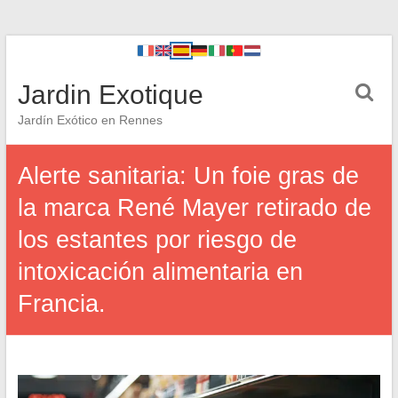
Jardin Exotique
Jardín Exótico en Rennes
Alerte sanitaria: Un foie gras de
la marca René Mayer retirado de
los estantes por riesgo de
intoxicación alimentaria en
Francia.