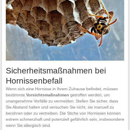
Sicherheitsmaßnahmen bei
Hornissenbefall
Wenn sich eine Hornisse in Ihrem Zuhause befindet, müssen
bestimmte
Vorsichtsmaßnahmen
getroffen werden, um
unangenehme Vorfälle zu vermeiden. Stellen Sie sicher, dass
Sie Abstand halten und versuchen Sie nicht, sie manuell zu
berühren oder zu vertreiben. Die Stiche von Hornissen können
extrem schmerzhaft und potenziell gefährlich sein, insbesondere
wenn Sie allergisch sind.